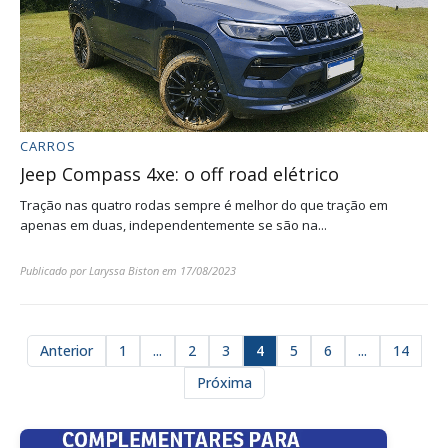
CARROS
Jeep Compass 4xe: o off road elétrico
Tração nas quatro rodas sempre é melhor do que tração em
apenas em duas, independentemente se são na...
Publicado por
Laryssa Biston
em
17/08/2023
Anterior
1
...
2
3
4
5
6
...
14
Próxima