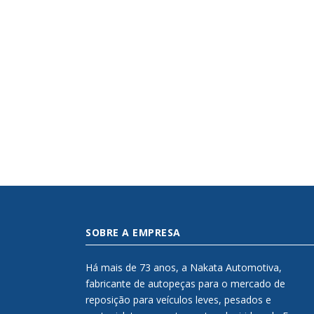
SOBRE A EMPRESA
Há mais de 73 anos, a Nakata Automotiva,
fabricante de autopeças para o mercado de
reposição para veículos leves, pesados e