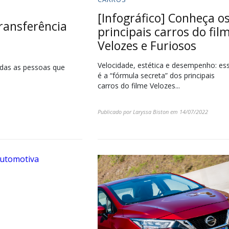
[Infográfico] Conheça o
ransferência
principais carros do fil
Velozes e Furiosos
Velocidade, estética e desempenho: es
odas as pessoas que
é a “fórmula secreta” dos principais
carros do filme Velozes...
Publicado por
Laryssa Biston
em
14/07/2022