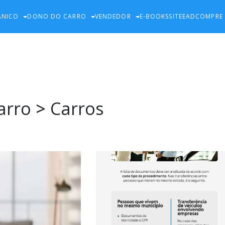
ÂNICO
DONO DO CARRO
VENDEDOR
E-BOOKS
SITE
EAD
COMPRE
arro
>
Carros