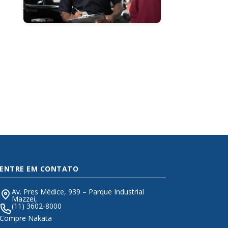
ENTRE EM CONTATO
Av. Pres Médice, 939 – Parque Industrial
Mazzei,
(11) 3602-8000
Compre Nakata