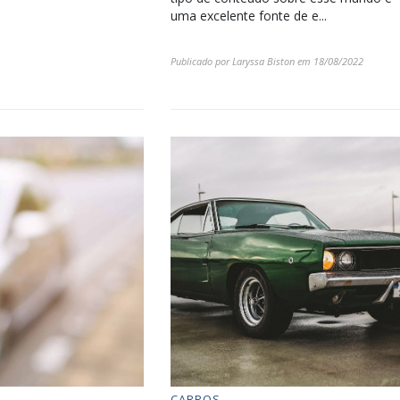
uma excelente fonte de e...
Publicado por
Laryssa Biston
em
18/08/2022
CARROS