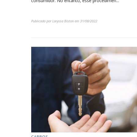
consumidor. No entanto, esse procedimen...
Publicado por
Laryssa Biston
em
31/08/2022
CARROS