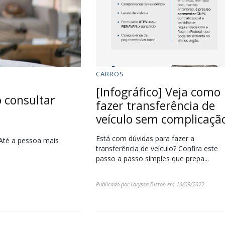
CARROS
[Infográfico] Veja como
 consultar
fazer transferência de
veículo sem complicaçã
Está com dúvidas para fazer a
Até a pessoa mais
transferência de veículo? Confira este
passo a passo simples que prepa...
Publicado por
Laryssa Biston
em
16/09/2022