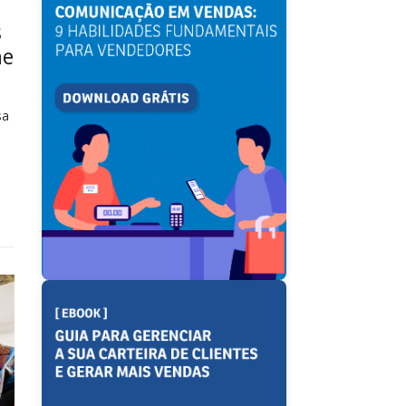
s
me
sa