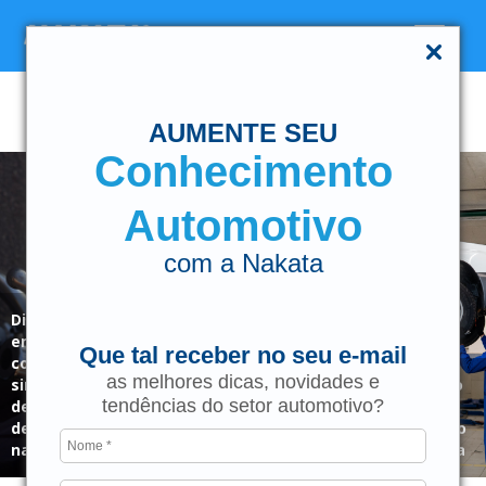
AUMENTE SEU
Conhecimento
Automotivo
com a Nakata
Disco de
embreagem:
Carro puxando
Que tal receber no seu e-mail
como identificar
para um lado
as melhores dicas, novidades e
sinais de
pode ser
Amortecedor do
tendências do setor automotivo?
desgaste antes
problema? Saiba
SUV urbano:
de ter problemas
as causas mais
como evitar erro
na moto
comuns
na hora da troca