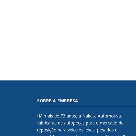
SOBRE A EMPRESA
Há mais de 73 anos, a Nakata Automotiva,
fabricante de autopeças para o mercado de
reposição para veículos leves, pesados e