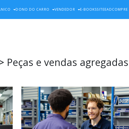
ÂNICO
DONO DO CARRO
VENDEDOR
E-BOOKS
SITE
EAD
COMPRE
>
Peças e vendas agregadas