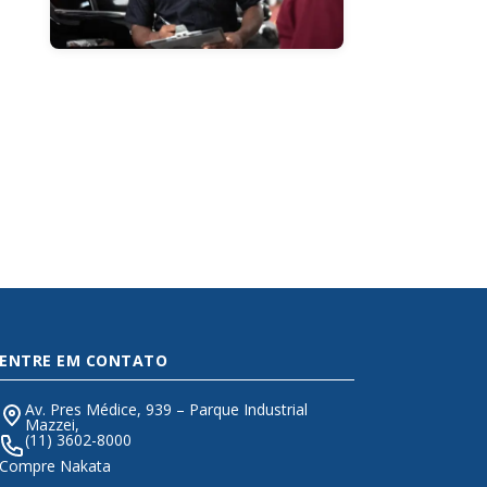
ENTRE EM CONTATO
Av. Pres Médice, 939 – Parque Industrial
Mazzei,
(11) 3602-8000
Compre Nakata