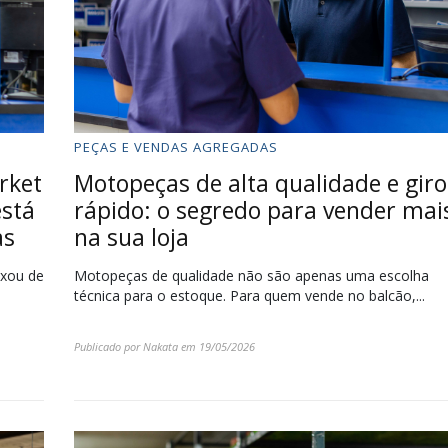
PEÇAS E VENDAS AGREGADAS
arket
Motopeças de alta qualidade e giro
está
rápido: o segredo para vender mai
as
na sua loja
ixou de
Motopeças de qualidade não são apenas uma escolha
técnica para o estoque. Para quem vende no balcão,...
Publicado por
Nakata
em
19/05/2026