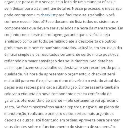
organizar para que o serviço seja feito de uma maneira eficaz e
sem deixar para trás nenhum detalhe. Nesse processo, o mecânico
pode contar com um
checklist
para facilitar o seu trabalho. Você
conhece esse método? Esse documento lista todos os sistemas e
componentes que devem ser avaliados na hora da manutenção. Em
conjunto com o teste de rodagem, garante que o veículo seja
analisado como um todo, permitindo até a descoberta de outros
problemas que nem tinham sido notados. Utilizá-lo em seu dia a dia
é muito simples e os resultados certamente serão muito positivos,
refletindo na maior satisfação dos seus clientes. São detalhes
assim que fazem seu trabalho se destacar e ser reconhecido pela
qualidade. Na hora de apresentar o orçamento, o
checklist
será
muito útil para você explicar ao dono do veículo o estado atual das
peças e as razões para cada substituição. É interessante também
colocar a etiqueta do novo componente em seu certificado de
garantia, oferecendo-o ao cliente — ele certamente vai apreciar o
gesto. Se forem necessários muitos reparos, negocie um plano de
manutenção, realizando primeiro os consertos mais urgentes e
depois os outros, até ficar tudo em ordem. Aproveite para orientar
seus clientes sobre o funcionamento do sistema de suspensão.