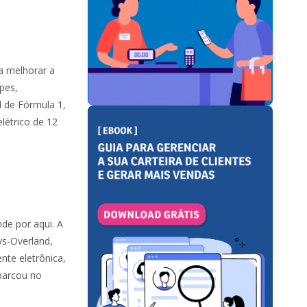
a melhorar a
pes,
 de Fórmula 1,
létrico de 12
de por aqui. A
lys-Overland,
nte eletrônica,
barcou no