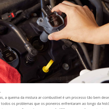
r
is, a queima da mistura ar-combustível é um processo tão bem dese
nar todos os problemas que os pioneiros enfrentaram ao longo da histó