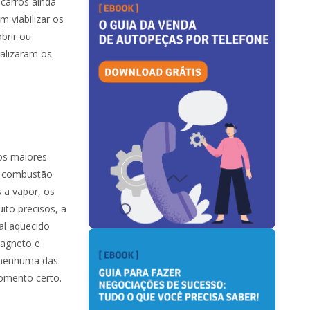
 carros ainda
 viabilizar os
brir ou
alizaram os
os maiores
e combustão
 a vapor, os
to precisos, a
al aquecido
magneto e
, nenhuma das
omento certo.