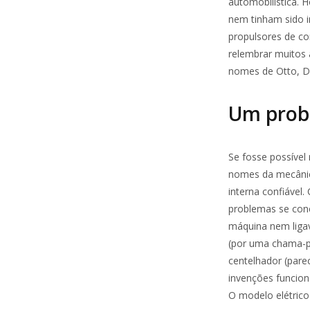
automobilística. 
nem tinham sido i
propulsores de co
relembrar muitos 
nomes de Otto, Di
Um prob
Se fosse possível
nomes da mecânic
interna confiáve
problemas se conc
máquina nem ligav
(por uma chama-pi
centelhador (pare
invenções funcion
O modelo elétrico 