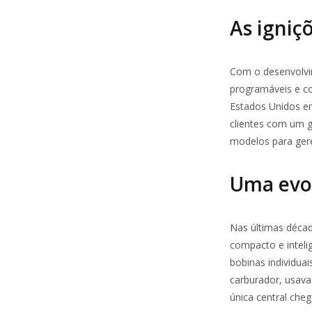
As igniç
Com o desenvolvim
programáveis e co
Estados Unidos e
clientes com um g
modelos para geren
Uma evo
Nas últimas décad
compacto e intel
bobinas individuai
carburador, usava
única central ch