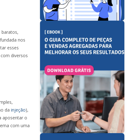
 baratos,
 fundada nos
tar esses
e com diversos
imples,
mo da
injeção
),
 a aposentar o
istema com uma