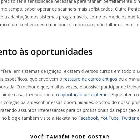
É preciso ter a sensibilidade necessária para “afinar” perfeitamente 
smo tempo, saber operar os scanners mais sofisticados. Outra frente
 é a adaptação dos sistemas programáveis, como os modelos que f
omo é um conhecimento que poucos dominam, não faltam clientes e
ento às oportunidades
 “fera” em sistemas de ignição, existem diversos cursos em todo o Br
is específicos, que envolvem o
restauro de carros antigos
ou a manu
rtada. O melhor é que, muitas vezes, é possível participar de trein
sair de casa, fazendo toda a
capacitação pela internet
. Fique atento
 colegas para descobrir essas oportunidades. Gostou do nosso post
azendo assuntos interessantes para os profissionais da reposição 
o no blog e também visite a Nakata no
Facebook
,
YouTube
,
Twitter
VOCÊ TAMBÉM PODE GOSTAR