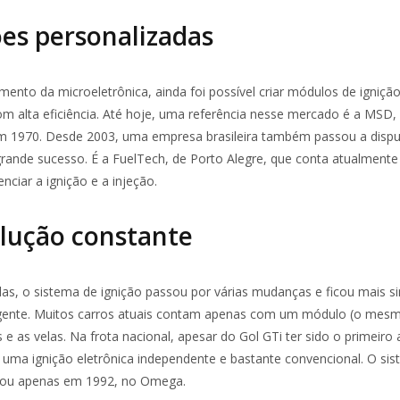
ões personalizadas
ento da microeletrônica, ainda foi possível criar módulos de ignição
m alta eficiência. Até hoje, uma referência nesse mercado é a MSD,
m 1970. Desde 2003, uma empresa brasileira também passou a dispu
rande sucesso. É a FuelTech, de Porto Alegre, que conta atualment
ciar a ignição e a injeção.
lução constante
as, o sistema de ignição passou por várias mudanças e ficou mais s
igente. Muitos carros atuais contam apenas com um módulo (o mes
s e as velas. Na frota nacional, apesar do Gol GTi ter sido o primeiro
 uma ignição eletrônica independente e bastante convencional. O s
egou apenas em 1992, no Omega.