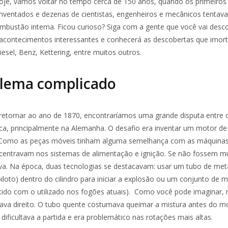
Hoje, vamos voltar no tempo cerca de 150 anos, quando os primeiros
nventados e dezenas de cientistas, engenheiros e mecânicos tentavam
mbustão interna. Ficou curioso? Siga com a gente que você vai desco
acontecimentos interessantes e conhecerá as descobertas que imort
esel, Benz, Kettering, entre muitos outros.
lema complicado
 retornar ao ano de 1870, encontraríamos uma grande disputa entre 
a, principalmente na Alemanha. O desafio era inventar um motor d
l. Como as peças móveis tinham alguma semelhança com as máquinas
entravam nos sistemas de alimentação e ignição. Se não fossem mui
a. Na época, duas tecnologias se destacavam: usar um tubo de met
loto) dentro do cilindro para iniciar a explosão ou um conjunto de 
cido com o utilizado nos fogões atuais). Como você pode imaginar
ava direito. O tubo quente costumava queimar a mistura antes do m
dificultava a partida e era problemático nas rotações mais altas.