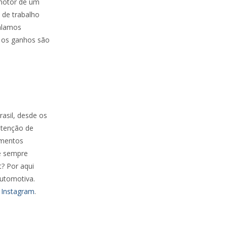
o motor de um
 de trabalho
alamos
 os ganhos são
asil, desde os
tenção de
amentos
 e sempre
? Por aqui
automotiva.
e
Instagram
.