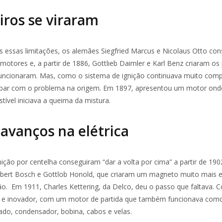
iros se viraram
essas limitações, os alemães Siegfried Marcus e Nicolaus Otto co
motores e, a partir de 1886, Gottlieb Daimler e Karl Benz criaram os
uncionaram. Mas, como o sistema de ignição continuava muito compl
cabar com o problema na origem. Em 1897, apresentou um motor onde
tível iniciava a queima da mistura.
avanços na elétrica
ição por centelha conseguiram “dar a volta por cima” a partir de 1902
bert Bosch e Gottlob Honold, que criaram um magneto muito mais ef
são. Em 1911, Charles Kettering, da Delco, deu o passo que faltava. 
 e inovador, com um motor de partida que também funcionava com
inado, condensador, bobina, cabos e velas.