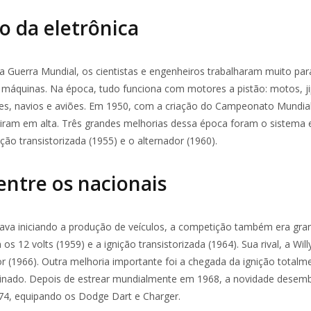
 da eletrônica
 Guerra Mundial, os cientistas e engenheiros trabalharam muito par
s máquinas. Na época, tudo funciona com motores a pistão: motos, ji
es, navios e aviões. Em 1950, com a criação do Campeonato Mundial
iram em alta. Três grandes melhorias dessa época foram o sistema e
nição transistorizada (1955) e o alternador (1960).
entre os nacionais
ava iniciando a produção de veículos, a competição também era gran
s 12 volts (1959) e a ignição transistorizada (1964). Sua rival, a Wil
r (1966). Outra melhoria importante foi a chegada da ignição totalme
tinado. Depois de estrear mundialmente em 1968, a novidade desem
74, equipando os Dodge Dart e Charger.