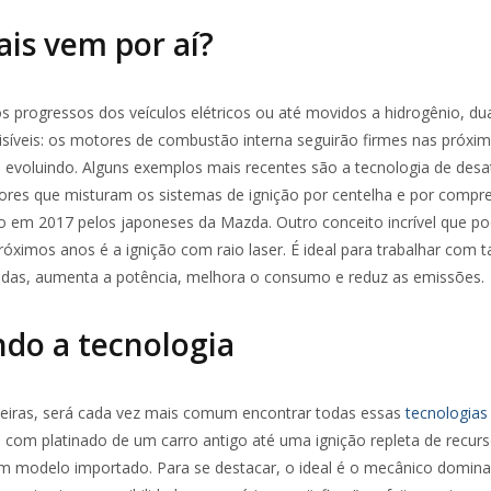
is vem por aí?
s progressos dos veículos elétricos ou até movidos a hidrogênio, du
isíveis: os motores de combustão interna seguirão firmes nas próxi
á evoluindo. Alguns exemplos mais recentes são a tecnologia de desa
tores que misturam os sistemas de ignição por centelha e por comp
do em 2017 pelos japoneses da Mazda. Outro conceito incrível que po
óximos anos é a ignição com raio laser. É ideal para trabalhar com t
das, aumenta a potência, melhora o consumo e reduz as emissões.
do a tecnologia
ileiras, será cada vez mais comum encontrar todas essas
tecnologias
com platinado de um carro antigo até uma ignição repleta de recur
m modelo importado. Para se destacar, o ideal é o mecânico domina