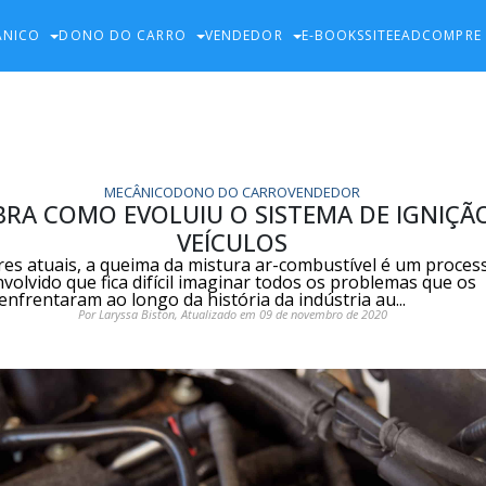
ÂNICO
DONO DO CARRO
VENDEDOR
E-BOOKS
SITE
EAD
COMPRE
MECÂNICO
DONO DO CARRO
VENDEDOR
RA COMO EVOLUIU O SISTEMA DE IGNIÇÃ
VEÍCULOS
es atuais, a queima da mistura ar-combustível é um proces
olvido que fica difícil imaginar todos os problemas que os
enfrentaram ao longo da história da indústria au...
Por Laryssa Biston, Atualizado em 09 de novembro de 2020