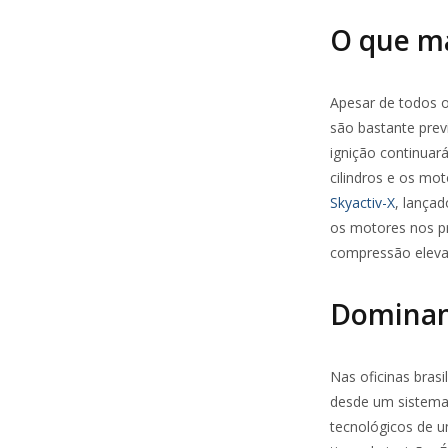
O que ma
Apesar de todos o
são bastante prev
ignição continuar
cilindros e os mo
Skyactiv-X
, lança
os motores nos pr
compressão eleva
Dominan
Nas oficinas bras
desde um sistema 
tecnológicos de u