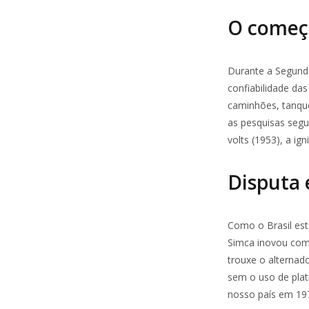
O começo
Durante a Segunda
confiabilidade da
caminhões, tanqu
as pesquisas segu
volts (1953), a ig
Disputa 
Como o Brasil est
Simca inovou com o
trouxe o alternado
sem o uso de pla
nosso país em 19