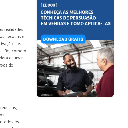
as realidades
mas décadas e a
tivação dos
ressão, como o
derá equipar
axas de
reunidas,
sos
r todos os