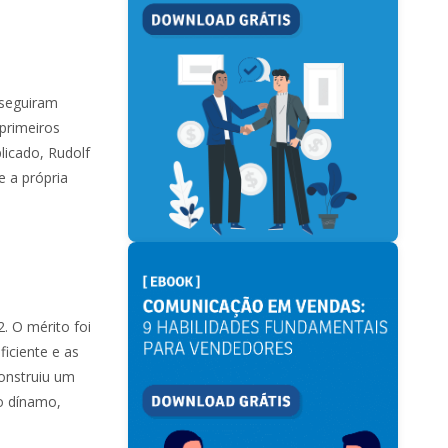
nseguiram
 primeiros
icado, Rudolf
 a própria
. O mérito foi
iciente e as
Construiu um
o dínamo,