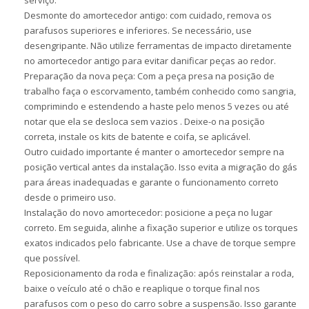
serviço.
Desmonte do amortecedor antigo:
com cuidado, remova os
parafusos superiores e inferiores. Se necessário, use
desengripante. Não utilize ferramentas de impacto diretamente
no amortecedor antigo para evitar danificar peças ao redor.
Preparação da nova peça: Com a peça presa na posição de
trabalho
faça o escorvamento, também conhecido como sangria,
comprimindo e estendendo a haste pelo menos 5 vezes ou até
notar que ela se desloca sem vazios . Deixe-o na posição
correta, instale os kits de batente e coifa, se aplicável.
Outro cuidado importante é manter o amortecedor sempre na
posição vertical antes da instalação. Isso evita a migração do gás
para áreas inadequadas e garante o funcionamento correto
desde o primeiro uso.
Instalação do novo amortecedor:
posicione a peça no lugar
correto. Em seguida, alinhe a fixação superior e utilize os torques
exatos indicados pelo fabricante. Use a chave de torque sempre
que possível.
Reposicionamento da roda e finalização:
após reinstalar a roda,
baixe o veículo até o chão e reaplique o torque final nos
parafusos com o peso do carro sobre a suspensão. Isso garante