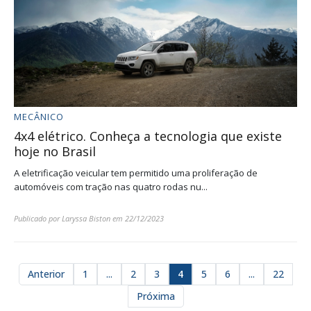
MECÂNICO
4x4 elétrico. Conheça a tecnologia que existe
hoje no Brasil
A eletrificação veicular tem permitido uma proliferação de
automóveis com tração nas quatro rodas nu...
Publicado por
Laryssa Biston
em
22/12/2023
Anterior
1
...
2
3
4
5
6
...
22
Próxima