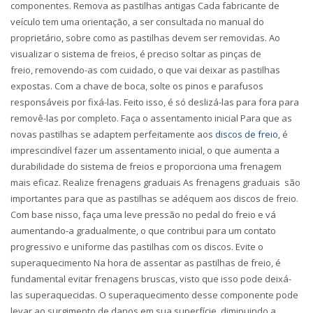
componentes.
Remova as pastilhas antigas
Cada fabricante de
veículo tem uma orientação, a ser consultada no manual do
proprietário, sobre como as pastilhas devem ser removidas. Ao
visualizar o sistema de freios, é preciso soltar as pinças de
freio,
removendo-as com cuidado
, o que vai deixar as pastilhas
expostas. Com a chave de boca, solte os pinos e parafusos
responsáveis por fixá-las. Feito isso, é só deslizá-las para fora para
removê-las por completo.
Faça o assentamento inicial
Para que as
novas pastilhas se adaptem perfeitamente aos
discos de freio
, é
imprescindível fazer um assentamento inicial,
o que aumenta a
durabilidade do sistema de freios e proporciona uma frenagem
mais eficaz
.
Realize frenagens graduais
As frenagens graduais são
importantes para que as pastilhas se adéquem aos discos de freio.
Com base nisso, faça uma leve pressão no pedal do freio e vá
aumentando-a gradualmente,
o que contribui para um contato
progressivo e uniforme das pastilhas com os discos
.
Evite o
superaquecimento
Na hora de assentar as pastilhas de freio, é
fundamental evitar frenagens bruscas, visto que isso pode deixá-
las superaquecidas. O superaquecimento desse componente pode
levar ao surgimento de danos em sua superfície, diminuindo a