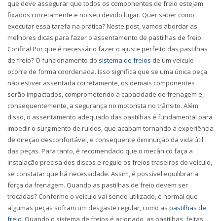
que deve assegurar que todos os componentes de freio estejam
fixados corretamente e no seu devido lugar. Quer saber como
executar essa tarefa na prática? Neste post, vamos abordar as
melhores dicas para fazer o assentamento de pastilhas de freio.
Confira!
Por que é necessário fazer o ajuste perfeito das pastilhas
de freio?
O funcionamento do
sistema de freios
de um veículo
ocorre de forma coordenada. Isso significa que se uma única peça
não estiver assentada corretamente,
os demais componentes
serão impactados
, comprometendo a capacidade de frenagem e,
consequentemente, a segurança no motorista no trânsito. Além
disso, o assentamento adequado das pastilhas é fundamental para
impedir o surgimento de ruídos, que acabam tornando a experiência
de direção desconfortável, e consequente diminuição da vida útil
das peças. Para tanto, é recomendado que o mecânico faça a
instalação precisa dos discos e regule os freios traseiros do veículo,
se constatar que há necessidade. Assim, é possível equilibrar a
força da frenagem.
Quando as pastilhas de freio devem ser
trocadas?
Conforme o veículo vai sendo utilizado, é normal que
algumas peças sofram um desgaste regular, como as
pastilhas de
freio
. Quando o sistema de freios é acionado, as pastilhas, feitas