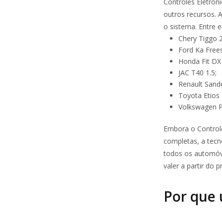
Controles Eletrôn
outros recursos.
o sistema. Entre 
Chery Tiggo 2
Ford Ka Frees
Honda Fit DX 
JAC T40 1.5;
Renault Sande
Toyota Etios 
Volkswagen Po
Embora o Controle
completas, a tecno
todos os automóve
valer a partir do 
Por que 