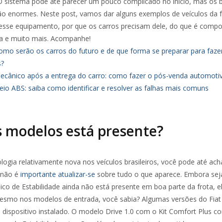
O sistema pode até parecer um pouco complicado no início, mas os b
ão enormes. Neste post, vamos dar alguns exemplos de veículos da f
sse equipamento, por que os carros precisam dele, do que é comp
ca e muito mais. Acompanhe!
omo serão os carros do futuro e de que forma se preparar para faze
s?
ecânico após a entrega do carro: como fazer o pós-venda automoti
eio ABS: saiba como identificar e resolver as falhas mais comuns
 modelos está presente?
logia relativamente nova nos veículos brasileiros, você pode até ac
 não é
importante atualizar-se
sobre tudo o que aparece. Embora sej
ico de Estabilidade ainda não está presente em boa parte da frota, e
esmo nos modelos de entrada, você sabia? Algumas versões do Fiat
 dispositivo instalado. O modelo Drive 1.0 com o Kit Comfort Plus c