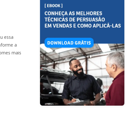
iu essa
nforme a
nomes mais