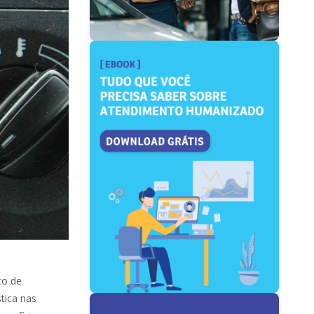
co de
tica nas