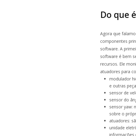
Do que é
Agora que falamos
componentes prin
software. A prime
software é bem s
recursos. Ele mon
atuadores para co
modulador hid
e outras peça
sensor de vel
sensor do âng
sensor
yaw
: 
sobre o próp
atuadores: sã
unidade eletr
informações 