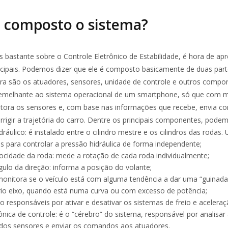
 composto o sistema?
 bastante sobre o Controle Eletrônico de Estabilidade, é hora de ap
cipais. Podemos dizer que ele é composto basicamente de duas part
ira são os atuadores, sensores, unidade de controle e outros compon
emelhante ao sistema operacional de um smartphone, só que com m
itora os sensores e, com base nas informações que recebe, envia 
rrigir a trajetória do carro. Dentre os principais componentes, pode
ráulico: é instalado entre o cilindro mestre e os cilindros das rodas.
s para controlar a pressão hidráulica de forma independente;
ocidade da roda: mede a rotação de cada roda individualmente;
ulo da direção: informa a posição do volante;
monitora se o veículo está com alguma tendência a dar uma “guinada
rio eixo, quando está numa curva ou com excesso de potência;
o responsáveis por ativar e desativar os sistemas de freio e aceleraç
ônica de controle: é o “cérebro” do sistema, responsável por analisar
dos sensores e enviar os comandos aos atuadores.