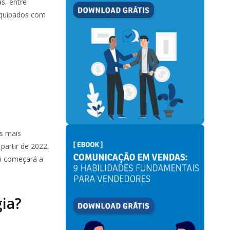
s, entre
equipados com
es mais
partir de 2022,
ei começará a
gia?