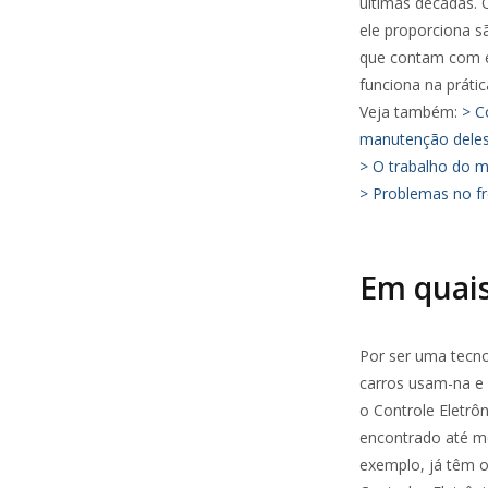
últimas décadas. 
ele proporciona s
que contam com e
funciona na práti
Veja também:
> C
manutenção dele
> O trabalho do m
> Problemas no fr
Em quais
Por ser uma tecno
carros usam-na e
o Controle Eletrôn
encontrado até m
exemplo, já têm o