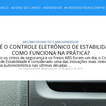
ÂNICO
DONO DO CARRO
VENDEDOR
E-BOOKS
SITE
EAD
COMPRE
MECÂNICO
DONO DO CARRO
VENDEDOR
É O CONTROLE ELETRÔNICO DE ESTABILID
COMO FUNCIONA NA PRÁTICA?
 os cintos de segurança e os freios ABS foram um dia, o C
 de Estabilidade é considerado uma das inovações mais rele
ia automobilística nas últimas décadas. ...
Por Laryssa Biston, Atualizado em 12 de agosto de 2019