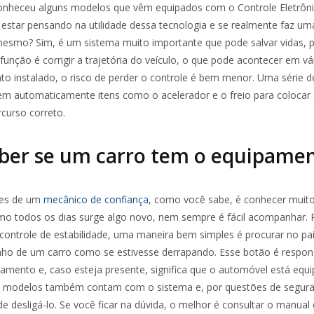
onheceu alguns modelos que vêm equipados com o Controle Eletrôn
e estar pensando na utilidade dessa tecnologia e se realmente faz u
mesmo? Sim, é um sistema muito importante que pode salvar vidas, p
função é corrigir a trajetória do veículo, o que pode acontecer em vá
 instalado, o risco de perder o controle é bem menor. Uma série d
m automaticamente itens como o acelerador e o freio para colocar
curso correto.
ber se um carro tem o equipame
des de um
mecânico de confiança
, como você sabe, é conhecer muito
mo todos os dias surge algo novo, nem sempre é fácil acompanhar. 
controle de estabilidade, uma maneira bem simples é procurar no pa
ho de um carro como se estivesse derrapando. Esse botão é respon
ipamento e, caso esteja presente, significa que o automóvel está eq
ns modelos também contam com o sistema e, por questões de segura
 desligá-lo. Se você ficar na dúvida, o melhor é consultar o manual 