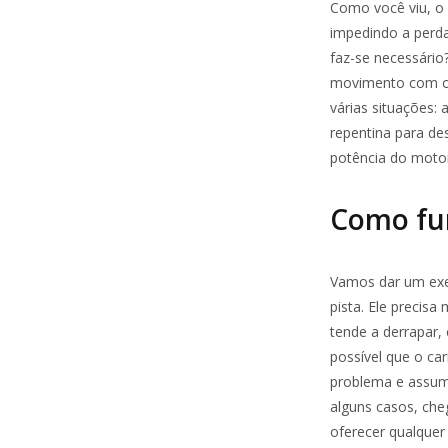
Como você viu, o 
impedindo a perda 
faz-se necessári
movimento com o v
várias situações:
repentina para de
potência do motor
Como fun
Vamos dar um exem
pista. Ele precisa
tende a derrapar,
possível que o ca
problema e assum
alguns casos, cheg
oferecer qualquer