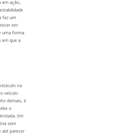
a em ação,
estabilidade
a faz um
ntecer em
de uma forma
s em que a
bstáculo na
do veículo
rto demais, é
cebe o
trolada. Em
tória sem
e até parecer