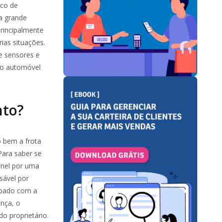
ico de
ma grande
rincipalmente
rias situações.
e sensores e
 o automóvel
nto?
 bem a frota
Para saber se
inel por uma
sável por
uipado com a
nça, o
do proprietário.