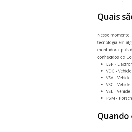
Quais sã
Nesse momento, p
tecnologia em al
montadora, país 
conhecidos do Con
ESP -
Electro
VDC -
Vehicl
VSA -
Vehicle 
VSC -
Vehicle 
VSE -
Vehicle
PSM -
Porsch
Quando o