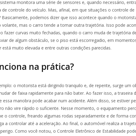
sistema monitora uma série de sensores e, quando necessário, entr
de controle do veículo. Mas, afinal, em que situações o controle de 
o? Basicamente, podemos dizer que isso acontece quando o motorist
olante, mas o carro tende a tomar outra trajetória. Isso pode aco
 ao fazer curvas muito fechadas, quando o carro muda de trajetória 
sviar de algum obstáculo, se o piso está escorregadio, em momento
 está muito elevada e entre outras condições parecidas.
ciona na prática?
plo: o motorista está dirigindo tranquilo e, de repente, surge um o
 mudar de faixa rapidamente para não bater. Ao fazer isso, a traseira 
 e essa manobra pode acabar num acidente. Além disso, se estiver pe
rro não vire rápido o suficiente. Nesse momento, o equipamento per
e o controle, freando algumas rodas separadamente e de forma con
a a controlar até a aceleração. Ao final, o automóvel realiza a traje
 perigo. Como você notou, o Controle Eletrônico de Estabilidade pod