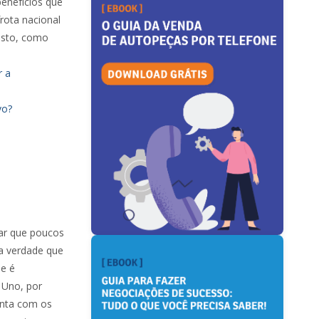
enefícios que
rota nacional
osto, como
r a
vo?
har que poucos
a verdade que
le é
 Uno, por
onta com os