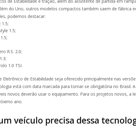
icos de Estabilidade e tração, além do assistente de partida em rampa
 Além do Uno, outros modelos compactos também saem de fábrica 
eles, podemos destacar:
 1.5;
tyle 1.5;
1.5;
ro R.S. 2.0;
1.3;
lo 1.0 TSI.
 Eletrônico de Estabilidade seja oferecido principalmente nas versõ
logia está com data marcada para tornar-se obrigatória no Brasil. A 
is novos deverão usar o equipamento. Para os projetos novos, a l
próximo ano.
um veículo precisa dessa tecnolo