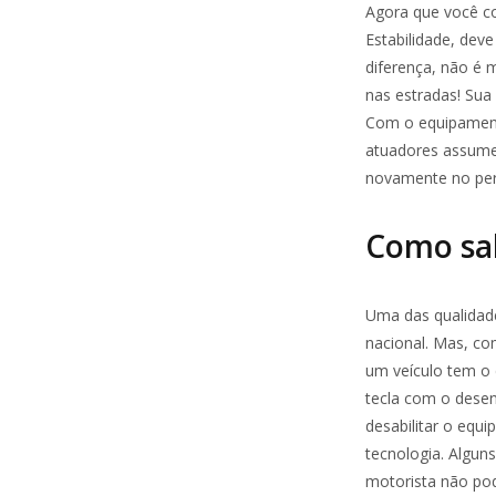
Agora que você c
Estabilidade, dev
diferença, não é 
nas estradas! Sua 
Com o equipamento
atuadores assume
novamente no per
Como sa
Uma das qualida
nacional. Mas, co
um veículo tem o 
tecla com o desen
desabilitar o equ
tecnologia. Algu
motorista não pode