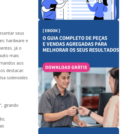
resentar seus
es: hardware e
entes. Já o
uito mais
comandos aos
mos destacar:
 Usa solenoides
”, girando
ão;
 as