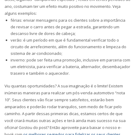
ano, costumam ter um efeito muito positivo no movimento. Veja
alguns exemplos:
férias: enviar mensagens para os clientes sobre a importância
de revisar o carro antes de pegar a estrada, garantindo um
descanso livre de dores de cabeça;
verão: é um período em que é fundamental verificar todo o
circuito de arrefecimento, além do funcionamento e limpeza do
sistema de ar-condicionado;
inverno: pode ser feita uma promoção, inclusive em parceria com
um eletricista, para verificar a bateria, alternador, desembaçador
traseiro e também o aquecedor.
Viu quantas oportunidades? A sua imaginação é o limite! Existem
inúmeras maneiras para realizar um pós-venda automotivo “nota
10”. Seus clientes vão ficar sempre satisfeitos, estarão bem
amparados e poderão rodar tranquilos, sem medo de ficar pelo
caminho. A partir dessas primeiras dicas, estamos certos de que
você criará muitas outras ações e terá ainda mais sucesso na sua
oficina! Gostou do post? Então aproveite para baixar o nosso e-
book com
os melhores segredos para fidelizar os seus clientes.