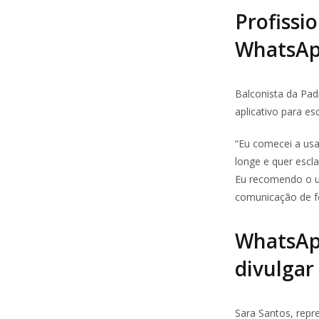
Profissi
WhatsA
Balconista da Padr
aplicativo para es
“Eu comecei a usa
longe e quer escl
Eu recomendo o us
comunicação de fo
WhatsApp
divulgar
Sara Santos, repr