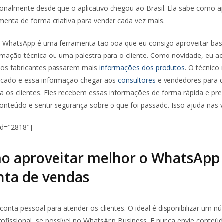
onalmente desde que o aplicativo chegou ao Brasil. Ela sabe como a
amenta de forma criativa para vender cada vez mais.
o WhatsApp é uma ferramenta tão boa que eu consigo aproveitar bas
rmação técnica ou uma palestra para o cliente. Como novidade, eu ac
e os fabricantes passarem mais
informações dos produtos
. O técnic
ricado e essa informação chegar aos
consultores
e vendedores para 
a os clientes. Eles recebem essas informações de forma rápida e prec
conteúdo e sentir segurança sobre o que foi passado. Isso ajuda nas 
id="2818"]
mo aproveitar melhor o WhatsAp
nta de vendas
 conta pessoal para atender os clientes. O ideal é disponibilizar um 
profissional, se possível no WhatsApp Business. E nunca envie conteú