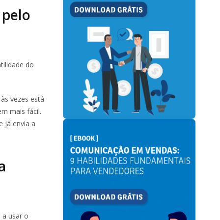
 pelo
tilidade do
às vezes está
m mais fácil.
 já envia a
a
 a usar o