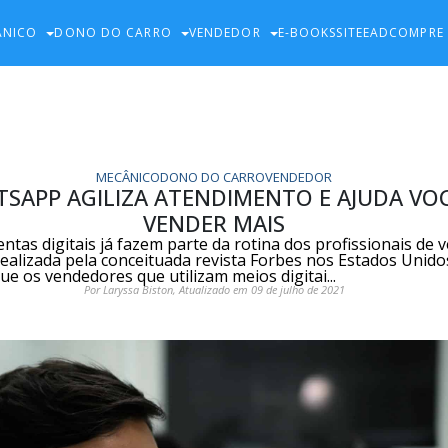
ÂNICO
DONO DO CARRO
VENDEDOR
E-BOOKS
SITE
EAD
COMPRE
MECÂNICO
DONO DO CARRO
VENDEDOR
SAPP AGILIZA ATENDIMENTO E AJUDA VOC
VENDER MAIS
ntas digitais já fazem parte da rotina dos profissionais de 
ealizada pela conceituada revista Forbes nos Estados Unido
e os vendedores que utilizam meios digitai...
Por Laryssa Biston, Atualizado em 09 de julho de 2021