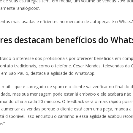
rte de suas estratégias têm, em média, um volume de vendas 79% ac
itamente 'analógicos'.
entas mais usadas e eficientes no mercado de autopeças é o Whats
res destacam benefícios do Wha
atraído o interesse dos profissionais por oferecer benefícios em co
ontato tradicionais, como o telefone. Cesar Mendes, televendas da
, em São Paulo, destaca a agilidade do WhatsApp.
-mail – que é carregado de spam e o cliente vai verificar no final do 
dade, mas sua mensagem pode estar lá embaixo e ele acabará não v
undo olha a cada 20 minutos. O feedback será o mais rápido possív
 aumentar as vendas porque o cliente está com uma peça, manda a 
stá disponível. Isso encurtou o caminho e essa agilidade acabou ret
s”.