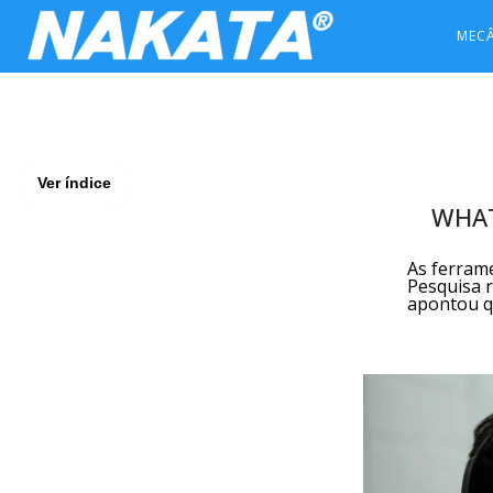
MEC
Ver índice
WHAT
As ferrame
Pesquisa r
apontou qu