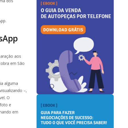
ima dos
App.
tsApp
mparação aos
 Cobra em São
dia alguma
isualizando –,
el. O
foto e
ornando em