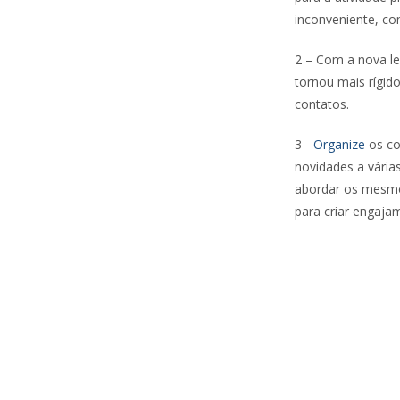
inconveniente, c
2 – Com a nova le
tornou mais rígid
contatos.
3 -
Organize
os co
novidades a vári
abordar os mesmo
para criar engaja