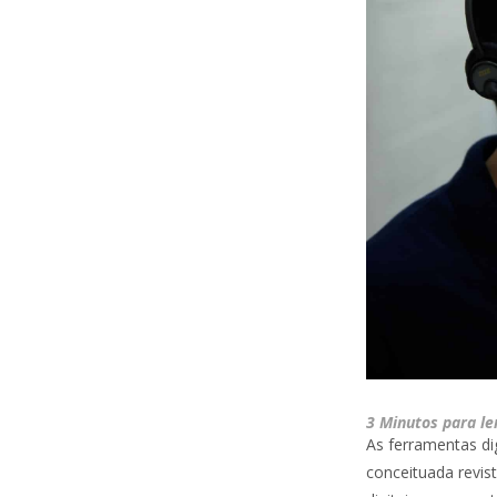
3 Minutos para le
As ferramentas dig
conceituada revis