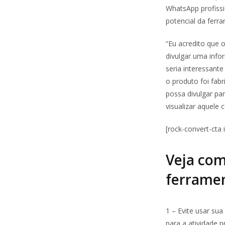
WhatsApp profissi
potencial da ferr
“Eu acredito que 
divulgar uma info
seria interessant
o produto foi fab
possa divulgar par
visualizar aquele 
[rock-convert-cta 
Veja co
ferrame
1 – Evite usar sua
para a atividade 