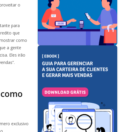
proveitar o
tante para
redito que
o mostrar como
que a gente
isa. Eles irão
vendas”.
p como
número exclusivo
do