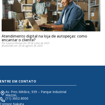
Atendimento digital na loja de autopeças: como
encantar o cliente?
Por Laryssa Biston em 29 de julho de 2025
Atualizado em 29 de agosto de 2025
ENTRE EM CONTATO
Av. Pres Médice, 939 – Parque Industrial
Mazzei,
(11) 3602-8000
Compre Nakata