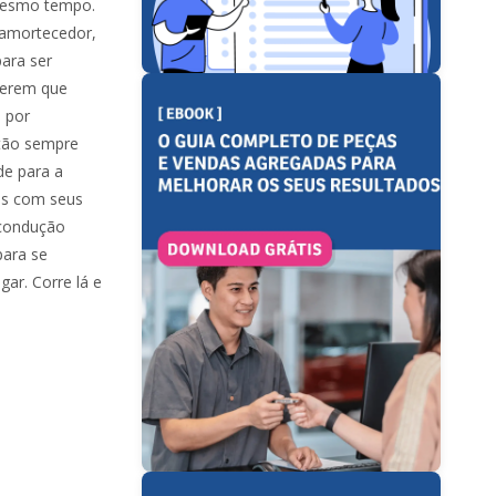
 mesmo tempo.
 amortecedor,
ara ser
berem que
s por
stão sempre
de para a
es com seus
 condução
para se
gar. Corre lá e