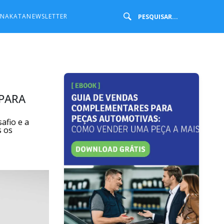
 NAKATA
NEWSLETTER
 PARA
afio e a
s os