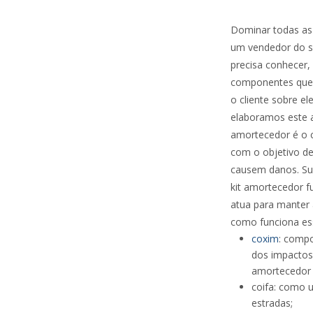
Dominar todas as
um vendedor do s
precisa conhecer,
componentes que g
o cliente sobre el
elaboramos este a
amortecedor é o c
com o objetivo de
causem danos. Su
kit amortecedor 
atua para manter 
como funciona ess
coxim
: compo
dos impactos
amortecedor 
coifa: como u
estradas;