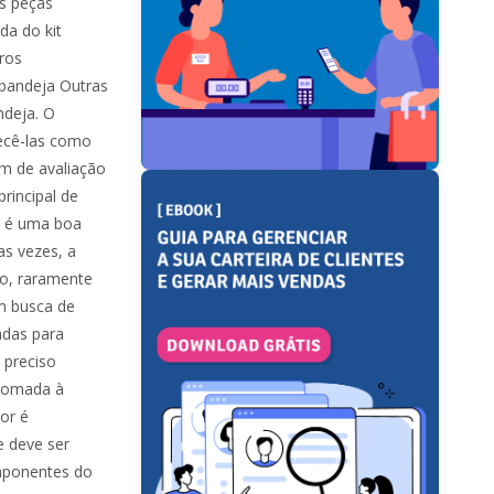
s peças
da do kit
ros
 bandeja Outras
deja. O
recê-las como
am de avaliação
rincipal de
ns é uma boa
as vezes, a
so, raramente
m busca de
adas para
 preciso
 somada à
or é
e deve ser
omponentes do