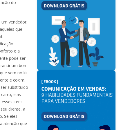
ização do
de um vendedor,
aqueles que
it
dicação.
nforto e a
nte pode ser
arantir um bom
 que vem no kit
tente e coxim,
ser substituído
carro, elas
 esses itens
eu cliente, a
. Se eles
da atenção que