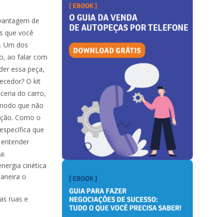
 vantagem de
s que você
o. Um dos
o, ao falar com
nder essa peça,
ecedor? O kit
eria do carro,
e modo que não
nção. Como o
específica que
, entender
a:
nergia cinética
aneira o
as ruas e