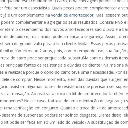
 dar quando está conduzindo o carro, uma checagem periódica dessa
r feita por um especialista. Quais peças podem complementar a ven
it já é um complemento na
venda de amortecedor
. Mas, existem out
podem complementar e agregar os seus resultados. Confira! Pivô e
metem o desempenho dos novos amortecedores são o pivô e a ban
fonte de ruído e, mais ainda, pode ameaçar a segurança. Assim, ofe
t será de grande valia para o seu cliente. Molas Essas peças precis
40 mil quilômetros ou 2 anos, pois, com o tempo de uso, sua função p
orreta do carro pode ser prejudicada. substituí-la com os demais ite
as principais fontes de resistência e dúvidas do cliente? Na maioria d
s é realizada porque o dono do carro teve uma necessidade. Por is
jo dele de comprar. Nesse momento, além das dúvidas que surgem e
cio, existem algumas fontes de resistência que precisam ser super
izar a transação. Ao realizar a troca do kit de amortecedor também é
componentes? Nesse caso, trata-se de uma orientação de segurança
zer uma verificação em conjunto. Quando a troca do kit de amorteced
o sistema de suspensão poderá ter sofrido desgaste. Diante disso, el
 do kit pode ser feita em só um lado do veículo? A substituição de c