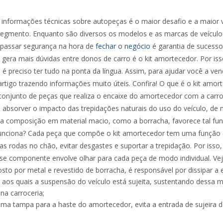
 informações técnicas sobre autopeças é o maior desafio e a maior
egmento. Enquanto são diversos os modelos e as marcas de veículo
 passar segurança na hora de
fechar o negócio
é garantia de sucess
era mais dúvidas entre donos de carro é o kit amortecedor. Por iss
e é preciso ter tudo na ponta da língua. Assim, para ajudar você a ve
rtigo trazendo informações muito úteis. Confira! O que é o kit amort
onjunto de peças que realiza o encaixe do amortecedor com a carroc
 absorver o impacto das trepidações naturais do uso do veículo, d
a composição em material macio, como a borracha, favorece tal fu
funciona? Cada peça que compõe o kit amortecedor tem uma função 
as rodas no chão, evitar desgastes e suportar a trepidação. Por isso
e componente envolve olhar para cada peça de modo individual. Vej
sto por metal e revestido de borracha, é responsável por dissipar a e
 aos quais a suspensão do veículo está sujeita, sustentando dessa m
na carroceria;
ma tampa para a haste do amortecedor, evita a entrada de sujeira d