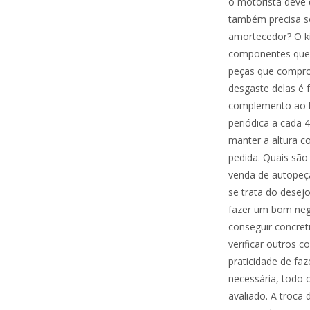
o motorista deve
também precisa se
amortecedor? O k
componentes que 
peças que compro
desgaste delas é 
complemento ao ki
periódica a cada 
manter a altura c
pedida. Quais são 
venda de autopeça
se trata do dese
fazer um bom negó
conseguir concret
verificar outros 
praticidade de fa
necessária, todo 
avaliado. A troca