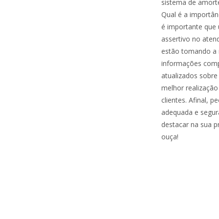
sistema de amorte
Qual é a importân
é importante que
assertivo no ate
estão tomando a m
informações compl
atualizados sobre
melhor realizaçã
clientes. Afinal,
adequada e segura
destacar na sua p
ouça!