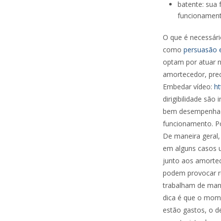
batente: sua 
funcionament
O que é necessári
como
persuasão 
optam por atuar n
amortecedor, prec
Embedar vídeo:
h
dirigibilidade são
bem desempenhado
funcionamento. Po
De maneira geral,
em alguns casos u
junto aos amortec
podem provocar ru
trabalham de mane
dica é que o mome
estão gastos, o 