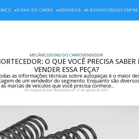
ÂNICO
DONO DO CARRO
VENDEDOR
E-BOOKS
SITE
EAD
COMPRE
MECÂNICO
DONO DO CARRO
VENDEDOR
MORTECEDOR: O QUE VOCÊ PRECISA SABER
VENDER ESSA PEÇA?
das as informações técnicas sobre autopeças é o maior des
tagem de um vendedor do segmento. Enquanto são diverso
as marcas de veículos que você precisa conhece...
Por Laryssa Biston, Atualizado em 31 de agosto de 2021