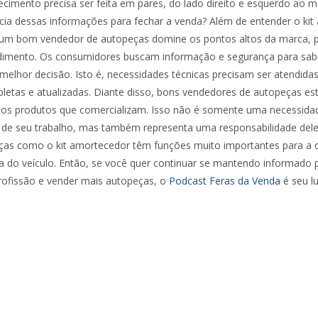
cimento precisa ser feita em pares, do lado direito e esquerdo ao
cia dessas informações para fechar a venda? Além de entender o kit
 um bom vendedor de autopeças domine os pontos altos da marca, p
ndimento. Os consumidores buscam informação e segurança para sa
elhor decisão. Isto é, necessidades técnicas precisam ser atendida
etas e atualizadas. Diante disso, bons vendedores de autopeças e
 os produtos que comercializam. Isso não é somente uma necessida
o de seu trabalho, mas também representa uma responsabilidade del
 peças como o kit amortecedor têm funções muito importantes para a
 do veículo. Então, se você quer continuar se mantendo informado 
rofissão e vender mais autopeças, o
Podcast Feras da Venda
é seu lu