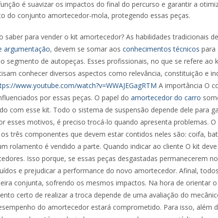
função é suavizar os impactos do final do percurso e garantir a otim
o do conjunto amortecedor-mola, protegendo essas peças.
o saber para vender o kit amortecedor? As habilidades tradicionais 
e argumentação
, devem se somar aos
conhecimentos técnicos
para 
o segmento de autopeças. Esses profissionais, no que se refere ao k
isam conhecer diversos aspectos como relevância, constituição e in
ttps://www.youtube.com/watch?v=WWAJEGagRTM
A importância O co
 influenciados por essas peças. O papel do
amortecedor do carro
some
 com esse kit. Todo o sistema de suspensão depende dele para g
r esses motivos, é preciso trocá-lo quando apresenta problemas. O
 os três componentes que devem estar contidos neles são: coifa, ba
m rolamento é vendido a parte. Quando indicar ao cliente O kit deve 
edores. Isso porque, se essas peças desgastadas permanecerem no 
ídos e prejudicar a performance do novo amortecedor. Afinal, todos
ira conjunta, sofrendo os mesmos impactos. Na hora de orientar o s
nto certo de realizar a troca depende de uma avaliação do mecânico
desempenho do amortecedor estará comprometido. Para isso, além 