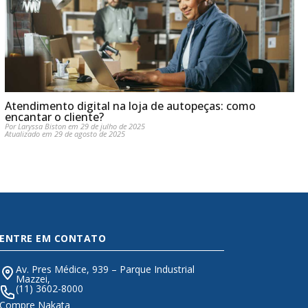
Atendimento digital na loja de autopeças: como
encantar o cliente?
Por Laryssa Biston em 29 de julho de 2025
Atualizado em 29 de agosto de 2025
ENTRE EM CONTATO
Av. Pres Médice, 939 – Parque Industrial
Mazzei,
(11) 3602-8000
Compre Nakata