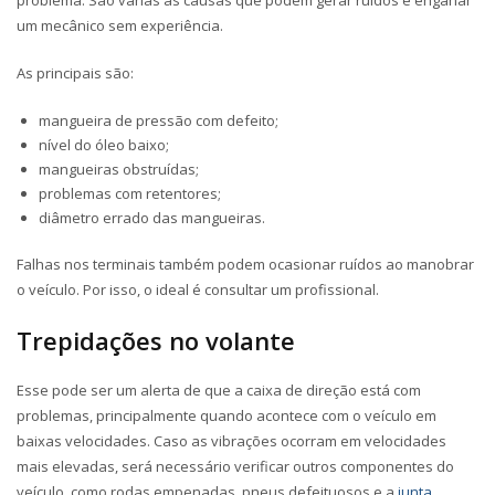
problema. São várias as causas que podem gerar ruídos e enganar
um mecânico sem experiência.
As principais são:
mangueira de pressão com defeito;
nível do óleo baixo;
mangueiras obstruídas;
problemas com retentores;
diâmetro errado das mangueiras.
Falhas nos terminais também podem ocasionar ruídos ao manobrar
o veículo. Por isso, o ideal é consultar um profissional.
Trepidações no volante
Esse pode ser um alerta de que a caixa de direção está com
problemas, principalmente quando acontece com o veículo em
baixas velocidades. Caso as vibrações ocorram em velocidades
mais elevadas, será necessário verificar outros componentes do
veículo, como rodas empenadas, pneus defeituosos e a
junta