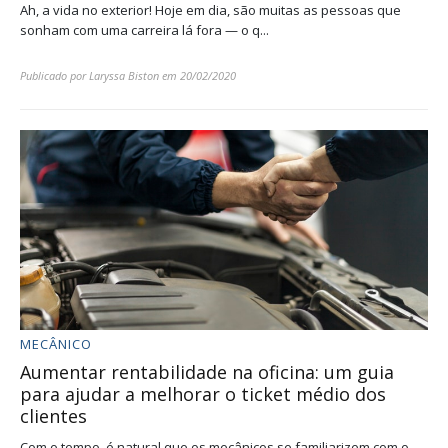
Ah, a vida no exterior! Hoje em dia, são muitas as pessoas que
sonham com uma carreira lá fora — o q...
Publicado por
Laryssa Biston
em
20/02/2020
MECÂNICO
Aumentar rentabilidade na oficina: um guia
para ajudar a melhorar o ticket médio dos
clientes
Com o tempo, é natural que os mecânicos se familiarizem com o