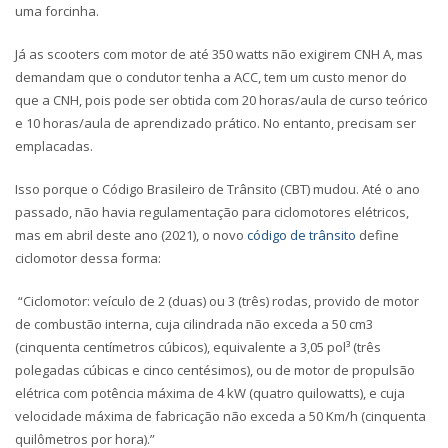
uma forcinha.
Já as scooters com motor de até 350 watts não exigirem CNH A, mas
demandam que o condutor tenha a ACC, tem um custo menor do
que a CNH, pois pode ser obtida com 20 horas/aula de curso teórico
e 10 horas/aula de aprendizado prático. No entanto, precisam ser
emplacadas.
Isso porque o Código Brasileiro de Trânsito (CBT) mudou. Até o ano
passado, não havia regulamentação para ciclomotores elétricos,
mas em abril deste ano (2021), o novo
código
de
trânsito
define
ciclomotor dessa forma:
“Ciclomotor: veículo de 2 (duas) ou 3 (três) rodas, provido de motor
de combustão interna, cuja cilindrada não exceda a 50 cm3
(cinquenta centímetros cúbicos), equivalente a 3,05 pol³ (três
polegadas cúbicas e cinco centésimos), ou de motor de propulsão
elétrica com potência máxima de 4 kW (quatro quilowatts), e cuja
velocidade máxima de fabricação não exceda a 50 Km/h (cinquenta
quilômetros por hora).”