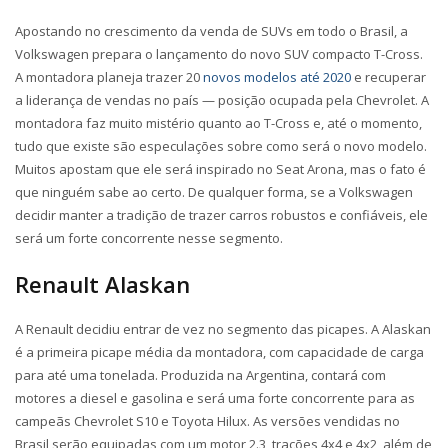
Apostando no crescimento da venda de SUVs em todo o Brasil, a
Volkswagen prepara o lançamento do novo SUV compacto T-Cross.
A montadora planeja trazer 20
novos modelos até 2020
e recuperar
a liderança de vendas no país — posição ocupada pela Chevrolet. A
montadora faz muito mistério quanto ao T-Cross e, até o momento,
tudo que existe são especulações sobre como será o novo modelo.
Muitos apostam que ele será inspirado no Seat Arona, mas o fato é
que ninguém sabe ao certo. De qualquer forma, se a Volkswagen
decidir manter a tradição de trazer carros robustos e confiáveis, ele
será um forte concorrente nesse segmento.
Renault Alaskan
A Renault decidiu entrar de vez no segmento das picapes. A Alaskan
é a primeira picape média da montadora, com capacidade de carga
para até uma tonelada. Produzida na Argentina, contará com
motores a diesel e gasolina e será uma forte concorrente para as
campeãs Chevrolet S10 e Toyota Hilux. As versões vendidas no
Brasil serão equipadas com um motor 2.3, trações 4x4 e 4x2, além de