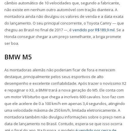
câmbio automático de 10 velocidades que, segundo a fabricante,
não existe em nenhum outro automóvel com tração dianteira. A
montadora ainda não divulgou os valores de venda e a data exata
do lançamento. O seu principal concorrente, o Toyota Camry — que
chegou ao Brasil no final de 2017 —, é
vendido por R$189,9 mil
. Se a
Honda conseguir chegar a um preço semelhante, a briga promete
ser boa.
BMW M5
As montadoras alemãs não poderiam ficar de fora e merecem
destaque, principalmente pelos seus esportivos de alto
desempenho e excelente confiabilidade. Após trazer o novíssimo X2
e repaginar o X3, a BMW trará a nova geração do M5. Ele conta com
um motor V8 biturbo que chega a incríveis 600 cavalos. Isso faz com
que ele acelere de 0 a 100 km/h em apenas 3,4 segundos, atingindo
uma velocidade máxima de 250 km/h, limitada eletronicamente. A
montadora também não divulgou informações sobre o preço nem a
data de lançamento no Brasil. Contudo, espera-se que isso ocorra
até o final do ano. Na Europa, o modelo
é vendido por cerca de