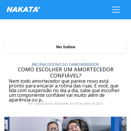
Ver índice
MECÂNICO
DONO DO CARRO
VENDEDOR
COMO ESCOLHER UM AMORTECEDOR
CONFIÁVEL?
Nem todo amortecedor que parece novo está
pronto para encarar a rotina das ruas. E você, que
lida com suspensão no dia a dia, sabe que escolher
um componente confiável vai muito além de
aparência ou p...
Por Laryssa Biston, Atualizado em 09 de junho de 2025