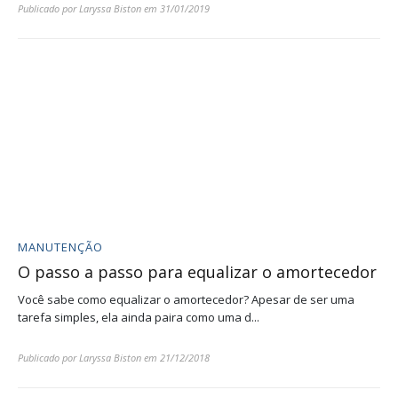
Publicado por
Laryssa Biston
em
31/01/2019
MANUTENÇÃO
O passo a passo para equalizar o amortecedor
Você sabe como equalizar o amortecedor? Apesar de ser uma
tarefa simples, ela ainda paira como uma d...
Publicado por
Laryssa Biston
em
21/12/2018