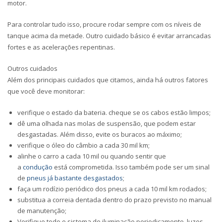
motor.
Para controlar tudo isso, procure rodar sempre com os níveis de
tanque acima da metade. Outro cuidado básico é evitar arrancadas
fortes e as acelerações repentinas.
Outros cuidados
Além dos principais cuidados que citamos, ainda há outros fatores
que você deve monitorar:
verifique o estado da bateria. cheque se os cabos estão limpos;
dê uma olhada nas molas de suspensão, que podem estar
desgastadas. Além disso, evite os buracos ao máximo;
verifique o óleo do câmbio a cada 30 mil km;
alinhe o carro a cada 10 mil ou quando sentir que
a
condução
está comprometida. Isso também pode ser um sinal
de
pneus já bastante desgastados
;
faça um rodízio periódico dos pneus a cada 10 mil km rodados;
substitua a correia dentada dentro do prazo previsto no manual
de manutenção;
Verifique todo o sistema de iluminação periodicamente, luzes