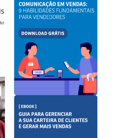
is
são