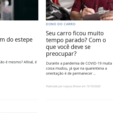
DONO DO CARRO
Seu carro ficou muito
em do estepe
tempo parado? Com o
que você deve se
preocupar?
 não é mesmo? Afinal, é
Durante a pandemia de COVID-19 muita
coisa mudou, já que na quarentena a
orientação é de permanecer ...
Publicado por
Laryssa Biston
em
15/10/2020