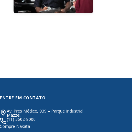
ENTRE EM CONTATO
Av. Pres Médice, 939 – Parque Industrial
Mazzei,
(11) 3602-8000
Compre Nakata