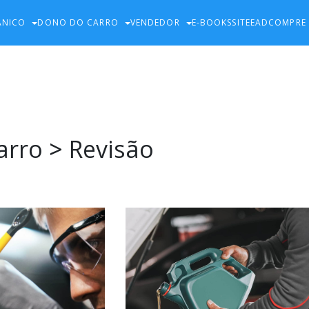
ÂNICO
DONO DO CARRO
VENDEDOR
E-BOOKS
SITE
EAD
COMPRE
arro
>
Revisão