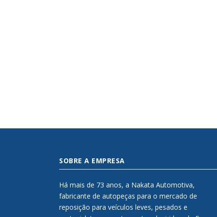
SOBRE A EMPRESA
Há mais de 73 anos, a Nakata Automotiva,
fabricante de autopeças para o mercado de
reposição para veículos leves, pesados e