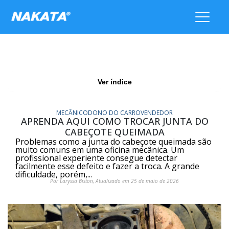
Ver índice
MECÂNICO
DONO DO CARRO
VENDEDOR
APRENDA AQUI COMO TROCAR JUNTA DO
CABEÇOTE QUEIMADA
Problemas como a junta do cabeçote queimada são
muito comuns em uma oficina mecânica. Um
profissional experiente consegue detectar
facilmente esse defeito e fazer a troca. A grande
dificuldade, porém,...
Por Laryssa Biston, Atualizado em 25 de maio de 2026