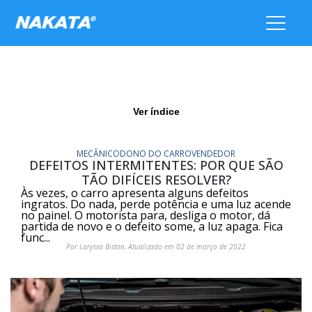
Ver índice
MECÂNICO
DONO DO CARRO
VENDEDOR
DEFEITOS INTERMITENTES: POR QUE SÃO
TÃO DIFÍCEIS RESOLVER?
Às vezes, o carro apresenta alguns defeitos
ingratos. Do nada, perde potência e uma luz acende
no painel. O motorista para, desliga o motor, dá
partida de novo e o defeito some, a luz apaga. Fica
func...
Por Laryssa Biston, Atualizado em 02 de março de 2022